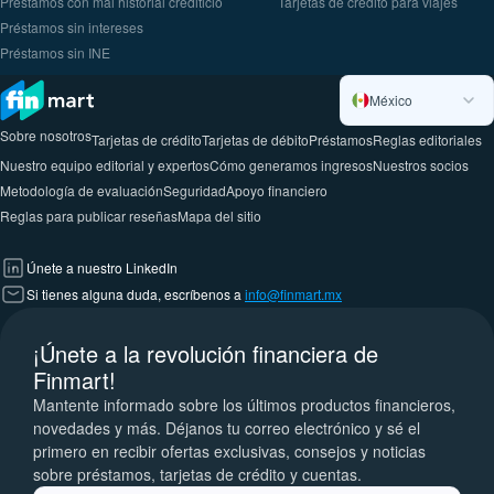
Préstamos con mal historial crediticio
Tarjetas de crédito para viajes
Préstamos sin intereses
Préstamos sin INE
México
Sobre nosotros
Tarjetas de crédito
Tarjetas de débito
Préstamos
Reglas editoriales
Nuestro equipo editorial y expertos
Cómo generamos ingresos
Nuestros socios
Metodología de evaluación
Seguridad
Apoyo financiero
Reglas para publicar reseñas
Mapa del sitio
Únete a nuestro LinkedIn
Si tienes alguna duda, escríbenos a
info@finmart.mx
¡Únete a la revolución financiera de
Finmart!
Mantente informado sobre los últimos productos financieros,
novedades y más. Déjanos tu correo electrónico y sé el
primero en recibir ofertas exclusivas, consejos y noticias
sobre préstamos, tarjetas de crédito y cuentas.