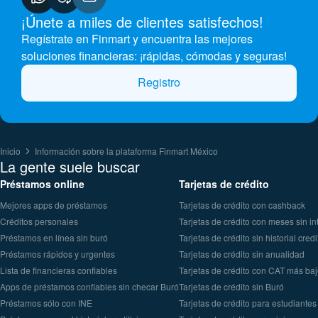
¡Únete a miles de clientes satisfechos!
Regístrate en Finmart y encuentra las mejores
soluciones financieras: ¡rápidas, cómodas y seguras!
Registro
Inicio
Información sobre la plataforma Finmart México
La gente suele buscar
Préstamos online
Tarjetas de crédito
Mejores apps de préstamos
Tarjetas de crédito con cashback
Créditos personales
Tarjetas de crédito con meses sin in
Préstamos en línea sin buró
Tarjetas de crédito sin historial credi
Préstamos rápidos y urgentes
Tarjetas de crédito sin anualidad
Lista de financieras confiables
Tarjetas de crédito con CAT más ba
Apps de préstamos confiables sin checar Buró
Tarjetas de crédito sin Buró
Préstamos sólo con INE
Tarjetas de crédito para estudiantes