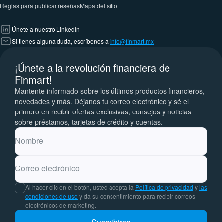
Reglas para publicar reseñas
Mapa del sitio
Únete a nuestro LinkedIn
Si tienes alguna duda, escríbenos a
info@finmart.mx
¡Únete a la revolución financiera de
Finmart!
Mantente informado sobre los últimos productos financieros,
novedades y más. Déjanos tu correo electrónico y sé el
primero en recibir ofertas exclusivas, consejos y noticias
sobre préstamos, tarjetas de crédito y cuentas.
Nombre
Correo electrónico
Al hacer clic en el botón, usted acepta la
Política de privacidad
y
las
condiciones de uso
y da su consentimiento para recibir correos
electrónicos de marketing.
Suscribirse