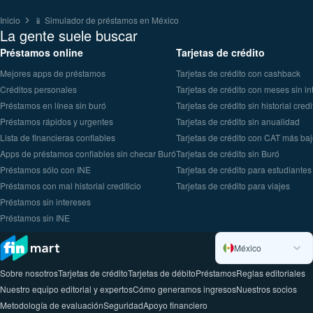
Inicio
📱 Simulador de préstamos en México
La gente suele buscar
Préstamos online
Tarjetas de crédito
Mejores apps de préstamos
Tarjetas de crédito con cashback
Créditos personales
Tarjetas de crédito con meses sin in
Préstamos en línea sin buró
Tarjetas de crédito sin historial credi
Préstamos rápidos y urgentes
Tarjetas de crédito sin anualidad
Lista de financieras confiables
Tarjetas de crédito con CAT más ba
Apps de préstamos confiables sin checar Buró
Tarjetas de crédito sin Buró
Préstamos sólo con INE
Tarjetas de crédito para estudiantes
Préstamos con mal historial crediticio
Tarjetas de crédito para viajes
Préstamos sin intereses
Préstamos sin INE
México
Sobre nosotros
Tarjetas de crédito
Tarjetas de débito
Préstamos
Reglas editoriales
Nuestro equipo editorial y expertos
Cómo generamos ingresos
Nuestros socios
Metodología de evaluación
Seguridad
Apoyo financiero