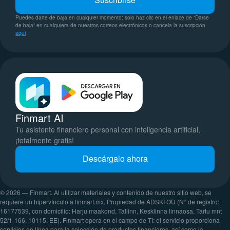
Puedes darte de baja en cualquier momento: solo haz clic en el enlace de “Darse
de baja” en cualquiera de nuestros correos electrónicos o cancela la suscripción
aquí
.
Finmart AI
Tu asistente financiero personal con inteligencia artificial,
¡totalmente gratis!
Descárgalo ahora
© 2026 — Finmart. Al utilizar materiales y contenido de nuestro sitio web, se
requiere un hipervínculo a finmart.mx. Propiedad de ADSKI OÜ (N° de registro:
16177539, con domicilio: Harju maakond, Tallinn, Kesklinna linnaosa, Tartu mnt
52/1-166, 10115, EE). Finmart opera en el campo de TI: el servicio proporciona
servicios en línea para la selección de productos financieros, así como la