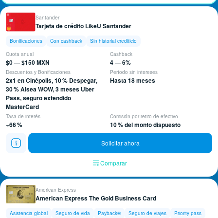
Santander
Tarjeta de crédito LikeU Santander
Bonificaciones
Con cashback
Sin historial crediticio
Cuota anual
Cashback
$0 — $150 MXN
4 — 6%
Descuentos y Bonificaciones
Período sin intereses
2x1 en Cinépolis, 10 % Despegar,
Hasta 18 meses
30 % Alsea WOW, 3 meses Uber
Pass, seguro extendido
MasterCard
Tasa de interés
Comisión por retiro de efectivo
~66 %
10 % del monto dispuesto
Solicitar ahora
Comparar
American Express
American Express The Gold Business Card
Asistencia global
Seguro de vida
Payback®
Seguro de viajes
Priority pass