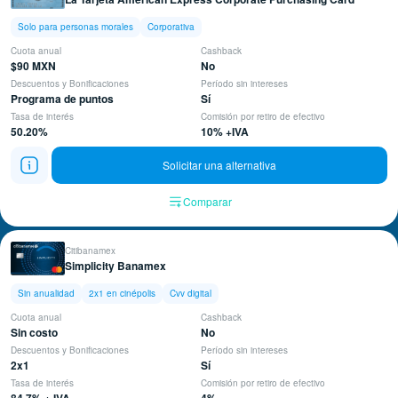
Solo para personas morales
Corporativa
Cuota anual
Cashback
$90 MXN
No
Descuentos y Bonificaciones
Período sin intereses
Programa de puntos
Sí
Tasa de interés
Comisión por retiro de efectivo
50.20%
10% +IVA
Solicitar una alternativa
Comparar
Citibanamex
Simplicity Banamex
Sin anualidad
2x1 en cinépolis
Cvv digital
Cuota anual
Cashback
Sin costo
No
Descuentos y Bonificaciones
Período sin intereses
2x1
Sí
Tasa de interés
Comisión por retiro de efectivo