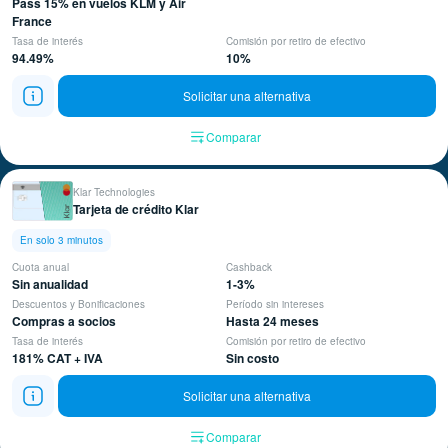
Pass 15% en vuelos KLM y Air
France
Tasa de interés
Comisión por retiro de efectivo
94.49%
10%
Solicitar una alternativa
Comparar
Klar Technologies
Tarjeta de crédito Klar
En solo 3 minutos
Cuota anual
Cashback
Sin anualidad
1-3%
Descuentos y Bonificaciones
Período sin intereses
Compras a socios
Hasta 24 meses
Tasa de interés
Comisión por retiro de efectivo
181% CAT + IVA
Sin costo
Solicitar una alternativa
Comparar