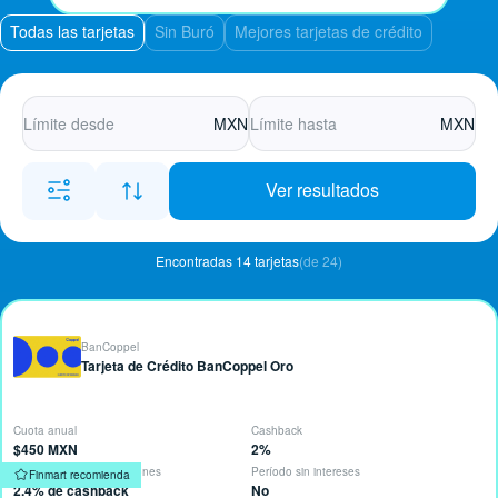
Todas las tarjetas
Sin Buró
Mejores tarjetas de crédito
MXN
MXN
Ver resultados
Encontradas 14 tarjetas
(de 24)
BanCoppel
Tarjeta de Crédito BanCoppel Oro
Cuota anual
Cashback
$450 MXN
2%
Descuentos y Bonificaciones
Período sin intereses
Finmart recomienda
2.4% de cashback
No