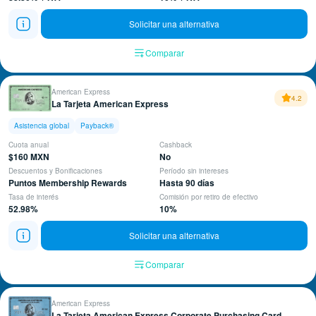
Solicitar una alternativa
Comparar
American Express
4.2
La Tarjeta American Express
Asistencia global
Payback®
Cuota anual
Cashback
$160 MXN
No
Descuentos y Bonificaciones
Período sin intereses
Puntos Membership Rewards
Hasta 90 días
Tasa de interés
Comisión por retiro de efectivo
52.98%
10%
Solicitar una alternativa
Comparar
American Express
La Tarjeta American Express Corporate Purchasing Card