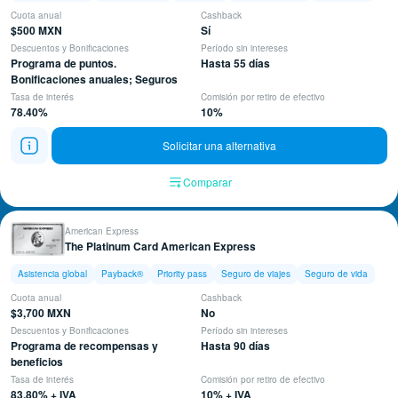
Cuota anual
Cashback
$500 MXN
Sí
Descuentos y Bonificaciones
Período sin intereses
Programa de puntos.
Hasta 55 días
Bonificaciones anuales; Seguros
Tasa de interés
Comisión por retiro de efectivo
78.40%
10%
Solicitar una alternativa
Comparar
American Express
The Platinum Card American Express
Asistencia global
Payback®
Priority pass
Seguro de viajes
Seguro de vida
Cuota anual
Cashback
$3,700 MXN
No
Descuentos y Bonificaciones
Período sin intereses
Programa de recompensas y
Hasta 90 días
beneficios
Tasa de interés
Comisión por retiro de efectivo
83.80% + IVA
10% + IVA