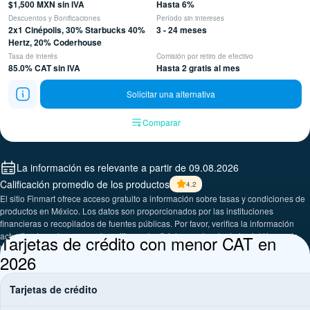
$1,500 MXN sin IVA
Hasta 6%
Descuentos y Bonificaciones
Período sin intereses
2x1 Cinépolis, 30% Starbucks 40%
3 - 24 meses
Hertz, 20% Coderhouse
Tasa de interés
Comisión por retiro de efectivo
85.0% CAT sin IVA
Hasta 2 gratis al mes
Solicitar una alternativa
Comparar
La información es relevante a partir de 09.08.2026
Calificación promedio de los productos
4.2
El sitio Finmart ofrece acceso gratuito a información sobre tasas y condiciones de
productos en México. Los datos son proporcionados por las instituciones
financieras o recopilados de fuentes públicas. Por favor, verifica la información
actualizada en las sucursales, sitios web oficiales o a través de los teléfonos de
Tarjetas de crédito con menor CAT en
las empresas presentadas.
2026
Tarjetas de crédito