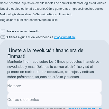
Sobre nosotros
Tarjetas de crédito
Tarjetas de débito
Préstamos
Reglas editoriales
Nuestro equipo editorial y expertos
Cómo generamos ingresos
Nuestros socios
Metodología de evaluación
Seguridad
Apoyo financiero
Reglas para publicar reseñas
Mapa del sitio
Únete a nuestro LinkedIn
Si tienes alguna duda, escríbenos a
info@finmart.mx
¡Únete a la revolución financiera de
Finmart!
Mantente informado sobre los últimos productos financieros,
novedades y más. Déjanos tu correo electrónico y sé el
primero en recibir ofertas exclusivas, consejos y noticias
sobre préstamos, tarjetas de crédito y cuentas.
Nombre
Correo electrónico
Al hacer clic en el botón, usted acepta la
Política de privacidad
y
las