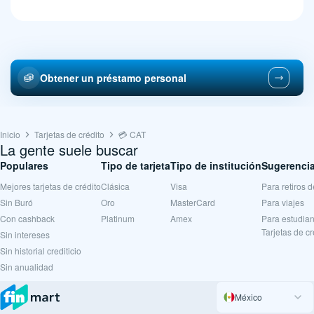
Obtener un préstamo personal
Inicio
Tarjetas de crédito
💳 CAT
La gente suele buscar
Populares
Tipo de tarjeta
Tipo de institución
Sugerencia
Mejores tarjetas de crédito
Clásica
Visa
Para retiros d
Sin Buró
Oro
MasterCard
Para viajes
Con cashback
Platinum
Amex
Para estudian
Tarjetas de c
Sin intereses
Sin historial crediticio
Sin anualidad
México