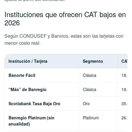
Instituciones que ofrecen CAT bajos en
2026
Según CONDUSEF y Banxico, estas son las tarjetas con
menor costo real:
Institución / Tarjeta
Segmento
CAT a
Banorte Fácil
Clásica
18.1
“Más” de Banregio
Clásica
19.8
Scotiabank Tasa Baja Oro
Oro
35.5
Banregio Platinum (sin
Platinum
26.7
anualidad)