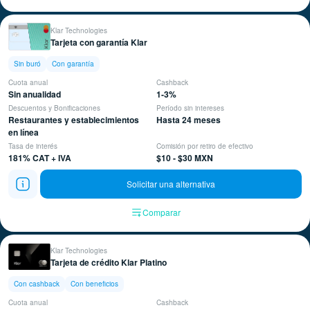
Klar Technologies
Tarjeta con garantía Klar
Sin buró
Con garantía
Cuota anual
Cashback
Sin anualidad
1-3%
Descuentos y Bonificaciones
Período sin intereses
Restaurantes y establecimientos
Hasta 24 meses
en línea
Tasa de interés
Comisión por retiro de efectivo
181% CAT + IVA
$10 - $30 MXN
Solicitar una alternativa
Comparar
Klar Technologies
Tarjeta de crédito Klar Platino
Con cashback
Con beneficios
Cuota anual
Cashback