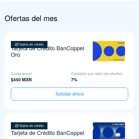
Ofertas del mes
Tarjeta de crédito
Tarjeta de Crédito BanCoppel
Oro
Cuota anual
Comisión por retiro de efectivo
$450 MXN
7%
Solicitar ahora
Tarjeta de crédito
Tarjeta de Crédito BanCoppel