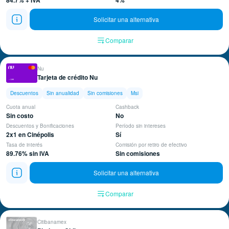
84.7% + IVA
4%
Solicitar una alternativa
Comparar
Nu
Tarjeta de crédito Nu
Descuentos
Sin anualidad
Sin comisiones
Msi
Cuota anual
Cashback
Sin costo
No
Descuentos y Bonificaciones
Período sin intereses
2x1 en Cinépolis
Sí
Tasa de interés
Comisión por retiro de efectivo
89.76% sin IVA
Sin comisiones
Solicitar una alternativa
Comparar
Citibanamex