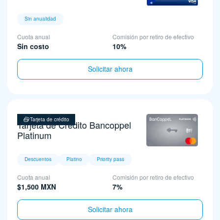
Sin anualidad
Cuota anual
Comisión por retiro de efectivo
Sin costo
10%
Solicitar ahora
Tarjeta de crédito
Tarjeta de Crédito Bancoppel
Platinum
Descuentos
Platino
Priority pass
Cuota anual
Comisión por retiro de efectivo
$1,500 MXN
7%
Solicitar ahora