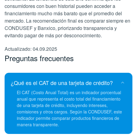
consumidores con buen historial pueden acceder a
financiamiento mucho más barato que el promedio del
mercado. La recomendación final es comparar siempre en
CONDUSEF y Banxico, priorizando transparencia y
evitando pagar de más por desconocimiento.
Actualizado: 04.09.2025
Preguntas frecuentes
¿Qué es el CAT de una tarjeta de crédito?
El CAT (Costo Anual Total) es un indicador porcentual
anual que representa el costo total del financiamiento
de una tarjeta de crédito, incluyendo intereses,
comisiones y otros cargos. Según la CONDUSEF, este
indicador permite comparar productos financieros de
manera transparente.