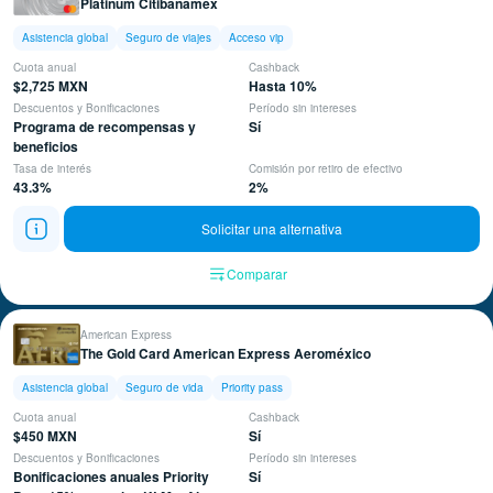
Platinum Citibanamex
Asistencia global
Seguro de viajes
Acceso vip
Cuota anual
Cashback
$2,725 MXN
Hasta 10%
Descuentos y Bonificaciones
Período sin intereses
Programa de recompensas y
Sí
beneficios
Tasa de interés
Comisión por retiro de efectivo
43.3%
2%
Solicitar una alternativa
Comparar
American Express
The Gold Card American Express Aeroméxico
Asistencia global
Seguro de vida
Priority pass
Cuota anual
Cashback
$450 MXN
Sí
Descuentos y Bonificaciones
Período sin intereses
Bonificaciones anuales Priority
Sí