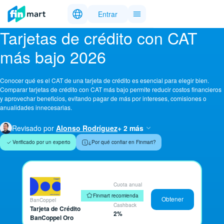
Entrar
Tarjetas de crédito con CAT
más bajo 2026
Conocer qué es el CAT de una tarjeta de crédito es esencial para elegir bien.
Comparar tarjetas de crédito con CAT más bajo permite reducir costos financieros
y aprovechar beneficios, evitando pagar de más por intereses, comisiones o
anualidades innecesarias.
Revisado por
Alonso Rodríguez
+ 2 más
Verificado por un experto
¿Por qué confiar en Finmart?
Cuota anual
$450 MXN
Finmart recomienda
Obtener
BanCoppel
Cashback
Tarjeta de Crédito
2%
BanCoppel Oro