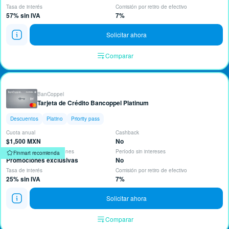
Tasa de interés
Comisión por retiro de efectivo
57% sin IVA
7%
Solicitar ahora
Comparar
BanCoppel
Tarjeta de Crédito Bancoppel Platinum
Descuentos
Platino
Priority pass
Cuota anual
Cashback
$1,500 MXN
No
Descuentos y Bonificaciones
Período sin intereses
Finmart recomienda
Promociones exclusivas
No
Tasa de interés
Comisión por retiro de efectivo
25% sin IVA
7%
Solicitar ahora
Comparar