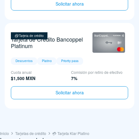
Solicitar ahora
Tarjeta de crédito
Tarjeta de Crédito Bancoppel
Platinum
Descuentos
Platino
Priority pass
Cuota anual
Comisión por retiro de efectivo
$1,500 MXN
7%
Solicitar ahora
Inicio
Tarjetas de crédito
💳 Tarjeta Klar Platino