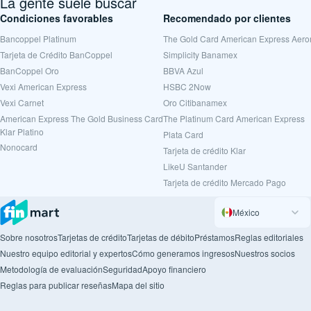
La gente suele buscar
Condiciones favorables
Recomendado por clientes
Bancoppel Platinum
The Gold Card American Express Aer
Tarjeta de Crédito BanCoppel
Simplicity Banamex
BanCoppel Oro
BBVA Azul
Vexi American Express
HSBC 2Now
Vexi Carnet
Oro Citibanamex
American Express The Gold Business Card
The Platinum Card American Express
Klar Platino
Plata Card
Nonocard
Tarjeta de crédito Klar
LikeU Santander
Tarjeta de crédito Mercado Pago
México
Sobre nosotros
Tarjetas de crédito
Tarjetas de débito
Préstamos
Reglas editoriales
Nuestro equipo editorial y expertos
Cómo generamos ingresos
Nuestros socios
Metodología de evaluación
Seguridad
Apoyo financiero
Reglas para publicar reseñas
Mapa del sitio