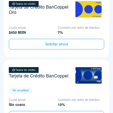
Tarjeta de crédito
Tarjeta de Crédito BanCoppel
Oro
Cuota anual
Comisión por retiro de efectivo
$450 MXN
7%
Solicitar ahora
Tarjeta de crédito
Tarjeta de Crédito BanCoppel
Sin anualidad
Cuota anual
Comisión por retiro de efectivo
Sin costo
10%