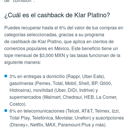
de
“
comisión
”
.
¿Cuál es el cashback de Klar Platino?
Puedes recuperar hasta el 6% del valor de tus compras en
categorías seleccionadas, gracias a su programa
de cashback de Klar Platino, que aplica en cientos de
comercios populares en México. Este beneficio tiene un
tope mensual de $3,000 MXN y las tasas funcionan de la
siguiente manera:
3% en
entregas a domicilio (Rappi, Uber Eats),
gasolineras (Pemex, Total, Mobil, Shell, BP, G500,
Hidrosina), movilidad (Uber, DiDi, Indrive) y
supermercados (Walmart, Chedraui, HEB, La Comer,
Costco).
6% en
telecomunicaciones (Telcel, AT&T, Telmex, Izzi,
Total Play, Telefónica, Movistar, Unefon) y suscripciones
(Disney+, Netflix, MAX, Paramount Plus y más).