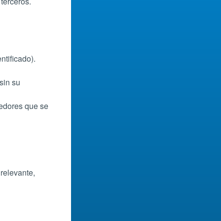
 terceros.
ntificado).
sin su
eedores que se
relevante,