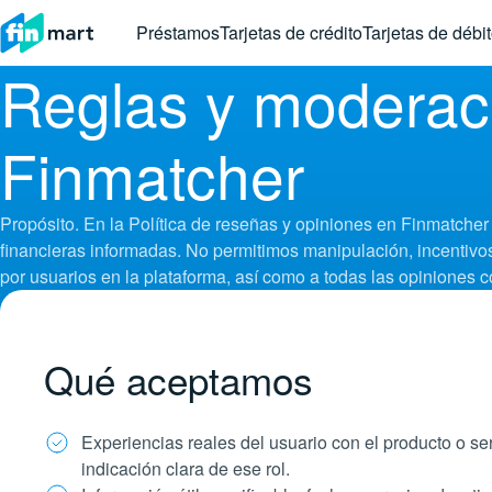
Préstamos
Tarjetas de crédito
Tarjetas de débi
Reglas y moderac
Finmatcher
Propósito. En la Política de reseñas y opiniones en Finmatche
financieras informadas. No permitimos manipulación, incentivos 
por usuarios en la plataforma, así como a todas las opiniones c
Qué aceptamos
Experiencias reales del usuario con el producto o se
indicación clara de ese rol.