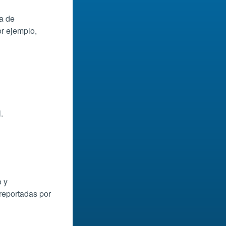
ta de
or ejemplo,
.
o y
reportadas por