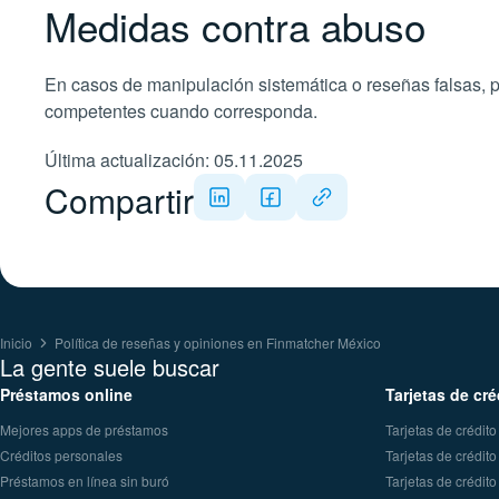
Medidas contra abuso
En casos de manipulación sistemática o reseñas falsas, 
competentes cuando corresponda.
Última actualización: 05.11.2025
Compartir
Inicio
Política de reseñas y opiniones en Finmatcher México
La gente suele buscar
Préstamos online
Tarjetas de cré
Mejores apps de préstamos
Tarjetas de crédit
Créditos personales
Tarjetas de crédit
Préstamos en línea sin buró
Tarjetas de crédito 