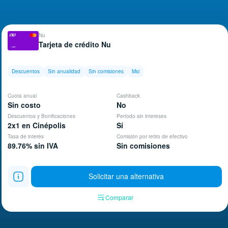
Nu
Tarjeta de crédito Nu
Descuentos
Sin anualidad
Sin comisiones
Msi
Cuota anual
Cashback
Sin costo
No
Descuentos y Bonificaciones
Período sin intereses
2x1 en Cinépolis
Sí
Tasa de interés
Comisión por retiro de efectivo
89.76% sin IVA
Sin comisiones
Solicitar una alternativa
Comparar