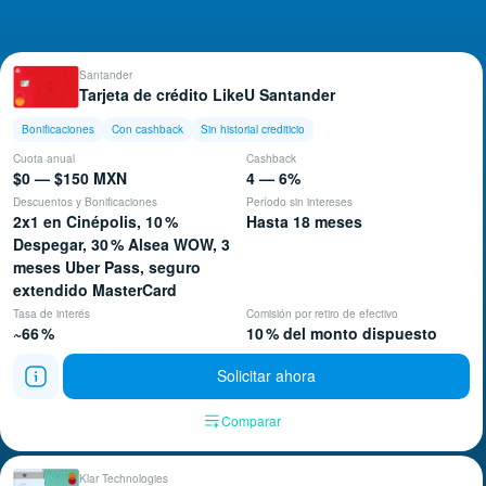
Santander
Tarjeta de crédito LikeU Santander
Bonificaciones
Con cashback
Sin historial crediticio
Cuota anual
Cashback
$0 — $150 MXN
4 — 6%
Descuentos y Bonificaciones
Período sin intereses
2x1 en Cinépolis, 10 %
Hasta 18 meses
Despegar, 30 % Alsea WOW, 3
meses Uber Pass, seguro
extendido MasterCard
Tasa de interés
Comisión por retiro de efectivo
~66 %
10 % del monto dispuesto
Solicitar ahora
Comparar
Klar Technologies