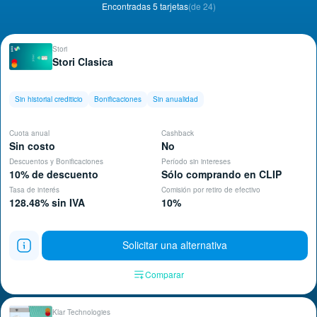
Encontradas 5 tarjetas
(de 24)
Stori
Stori Clasica
Sin historial crediticio
Bonificaciones
Sin anualidad
Cuota anual
Cashback
Sin costo
No
Descuentos y Bonificaciones
Período sin intereses
10% de descuento
Sólo comprando en CLIP
Tasa de interés
Comisión por retiro de efectivo
128.48% sin IVA
10%
Solicitar una alternativa
Comparar
Klar Technologies