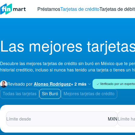
Préstamos
Tarjetas de crédito
Tarjetas de débi
Las mejores tarjetas
Descubre las mejores tarjetas de crédito sin buró en México que te per
historial crediticio, incluso si nunca has tenido una tarjeta o tienes un h
Revisado por
Alonso Rodríguez
+ 2 más
Verificado por un experto
Todas las tarjetas
Sin Buró
Mejores tarjetas de crédito
MXN