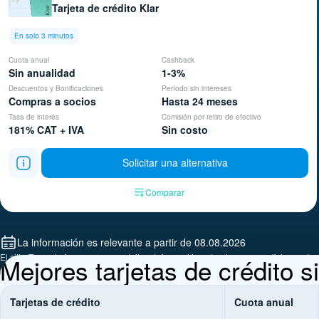
Tarjeta de crédito Klar
En solo 3 minutos
Cuota anual
Cashback
Sin anualidad
1-3%
Descuentos y Bonificaciones
Período sin intereses
Compras a socios
Hasta 24 meses
Tasa de interés
Comisión por retiro de efectivo
181% CAT + IVA
Sin costo
Solicitar una alternativa
Comparar
La información es relevante a partir de 08.08.2026
El sitio Finmart ofrece acceso gratuito a información sobre tasas y condiciones de 
Mejores tarjetas de crédito 
en las sucursales, sitios web oficiales o a través de los teléfonos de las empresas
Tarjetas de crédito
Cuota anual