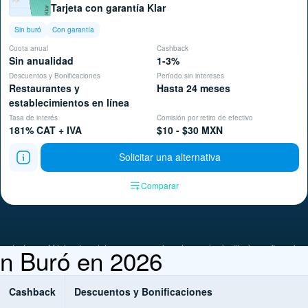
Tarjeta con garantía Klar
Sin buró
Con garantía
Cuota anual
Cashback
Sin anualidad
1-3%
Descuentos y Bonificaciones
Período sin intereses
Restaurantes y
Hasta 24 meses
establecimientos en línea
Tasa de interés
Comisión por retiro de efectivo
181% CAT + IVA
$10 - $30 MXN
Solicitar una alternativa
Comparar
productos en México. Los datos son proporcionados por las instituciones financieras
sin Buró en 2026
 presentadas.
Cashback
Descuentos y Bonificaciones