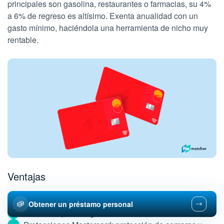
principales son gasolina, restaurantes o farmacias, su 4%
a 6% de regreso es altísimo. Exenta anualidad con un
gasto mínimo, haciéndola una herramienta de nicho muy
rentable.
Ventajas
$0 de anualidad (con gasto mínimo mensual).
Obtener un préstamo personal
Cashback por categorías de hasta 6%.