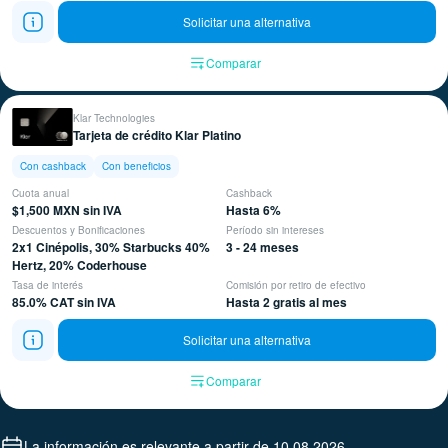
Solicitar una alternativa
Comparar
Klar Technologies
Tarjeta de crédito Klar Platino
Con cashback
Con beneficios
Cuota anual
Cashback
$1,500 MXN sin IVA
Hasta 6%
Descuentos y Bonificaciones
Período sin intereses
2x1 Cinépolis, 30% Starbucks 40%
3 - 24 meses
Hertz, 20% Coderhouse
Tasa de interés
Comisión por retiro de efectivo
85.0% CAT sin IVA
Hasta 2 gratis al mes
Solicitar una alternativa
Comparar
La información es relevante a partir de 10.08.2026