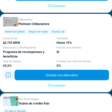
Comparar
Citibanamex
Platinum Citibanamex
Asistencia global
Seguro de viajes
Acceso vip
Cuota anual
Cashback
$2,725 MXN
Hasta 10%
Descuentos y Bonificaciones
Período sin intereses
Programa de recompensas y
Sí
beneficios
Tasa de interés
Comisión por retiro de efectivo
43.3%
2%
Solicitar una alternativa
Comparar
Klar Technologies
Tarjeta de crédito Klar
En solo 3 minutos