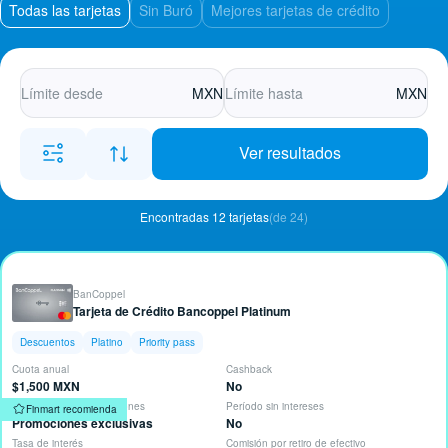
Todas las tarjetas
Sin Buró
Mejores tarjetas de crédito
MXN
MXN
Ver resultados
Encontradas 12 tarjetas
(de 24)
BanCoppel
Tarjeta de Crédito Bancoppel Platinum
Descuentos
Platino
Priority pass
Cuota anual
Cashback
$1,500 MXN
No
Descuentos y Bonificaciones
Período sin intereses
Finmart recomienda
Promociones exclusivas
No
Tasa de interés
Comisión por retiro de efectivo