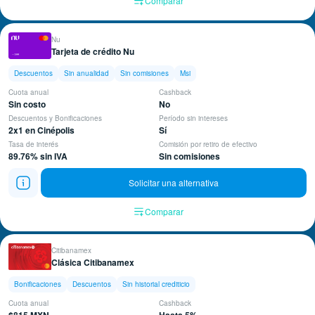
Comparar
Nu
Tarjeta de crédito Nu
Descuentos
Sin anualidad
Sin comisiones
Msi
Cuota anual
Cashback
Sin costo
No
Descuentos y Bonificaciones
Período sin intereses
2x1 en Cinépolis
Sí
Tasa de interés
Comisión por retiro de efectivo
89.76% sin IVA
Sin comisiones
Solicitar una alternativa
Comparar
Citibanamex
Clásica Citibanamex
Bonificaciones
Descuentos
Sin historial crediticio
Cuota anual
Cashback