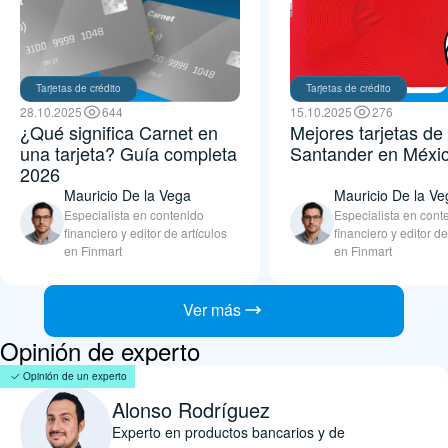
Tarjetas de crédito
Tarjetas de crédito
28.10.2025
644
15.10.2025
276
¿Qué significa Carnet en
Mejores tarjetas de 
una tarjeta? Guía completa
Santander en Méxi
2026
Mauricio De la Vega
Mauricio De la Ve
Especialista en contenido
Especialista en cont
financiero y editor de artículos
financiero y editor de
en Finmart
en Finmart
Ver más
Opinión de experto
Opinión de un experto
Alonso Rodríguez
Experto en productos bancarios y de