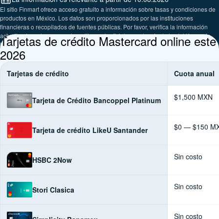
El sitio Finmart ofrece acceso gratuito a información sobre tasas y condiciones de
productos en México. Los datos son proporcionados por las instituciones
financieras o recopilados de fuentes públicas. Por favor, verifica la información
actualizada en las sucursales, sitios web oficiales o a través de los teléfonos de
Tarjetas de crédito Mastercard online este
las empresas presentadas.
2026
Tarjetas de crédito
Cuota anual
$1,500 MXN
Tarjeta de Crédito Bancoppel Platinum
$0 — $150 M
Tarjeta de crédito LikeU Santander
Sin costo
HSBC 2Now
Sin costo
Stori Clasica
Sin costo