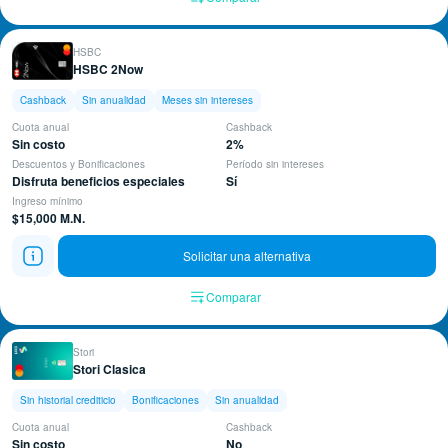
HSBC
HSBC 2Now
Cashback
Sin anualidad
Meses sin intereses
Cuota anual
Cashback
Sin costo
2%
Descuentos y Bonificaciones
Período sin intereses
Disfruta beneficios especiales
Sí
Ingreso mínimo
$15,000 M.N.
Solicitar una alternativa
Comparar
Stori
Stori Clasica
Sin historial crediticio
Bonificaciones
Sin anualidad
Cuota anual
Cashback
Sin costo
No