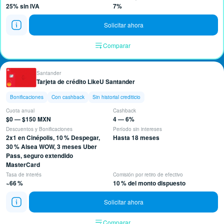
25% sin IVA
7%
Solicitar ahora
Comparar
Santander
Tarjeta de crédito LikeU Santander
Bonificaciones
Con cashback
Sin historial crediticio
Cuota anual
Cashback
$0 — $150 MXN
4 — 6%
Descuentos y Bonificaciones
Período sin intereses
2x1 en Cinépolis, 10 % Despegar,
Hasta 18 meses
30 % Alsea WOW, 3 meses Uber
Pass, seguro extendido
MasterCard
Tasa de interés
Comisión por retiro de efectivo
~66 %
10 % del monto dispuesto
Solicitar ahora
Comparar