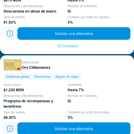
$815 MXN
Hasta 5%
Descuentos y Bonificaciones
Período sin intereses
Descuentos en obras de teatro
Sí
Tasa de interés
Comisión por retiro de efectivo
91.50%
4%
Solicitar una alternativa
Comparar
Citibanamex
Oro Citibanamex
Asistencia global
Descuentos
Seguro de viajes
Cuota anual
Cashback
$1,230 MXN
Hasta 7%
Descuentos y Bonificaciones
Período sin intereses
Programa de recompensas y
Sí
beneficios
Tasa de interés
Comisión por retiro de efectivo
88.30%
3%
Solicitar una alternativa