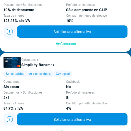
Descuentos y Bonificaciones
Período sin intereses
10% de descuento
Sólo comprando en CLIP
Tasa de interés
Comisión por retiro de efectivo
128.48% sin IVA
10%
Solicitar una alternativa
Comparar
Citibanamex
Simplicity Banamex
Sin anualidad
2x1 en cinépolis
Cvv digital
Cuota anual
Cashback
Sin costo
No
Descuentos y Bonificaciones
Período sin intereses
2x1
Sí
Tasa de interés
Comisión por retiro de efectivo
84.7% + IVA
4%
Solicitar una alternativa