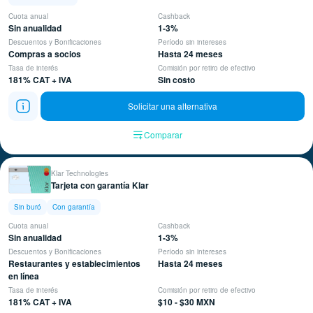
Cuota anual
Cashback
Sin anualidad
1-3%
Descuentos y Bonificaciones
Período sin intereses
Compras a socios
Hasta 24 meses
Tasa de interés
Comisión por retiro de efectivo
181% CAT + IVA
Sin costo
Solicitar una alternativa
Comparar
Klar Technologies
Tarjeta con garantía Klar
Sin buró
Con garantía
Cuota anual
Cashback
Sin anualidad
1-3%
Descuentos y Bonificaciones
Período sin intereses
Restaurantes y establecimientos
Hasta 24 meses
en línea
Tasa de interés
Comisión por retiro de efectivo
181% CAT + IVA
$10 - $30 MXN