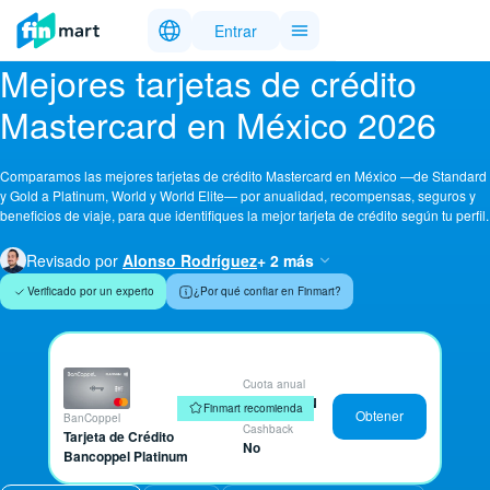
Entrar
Mejores tarjetas de crédito
Mastercard en México 2026
Comparamos las mejores tarjetas de crédito Mastercard en México —de Standard
y Gold a Platinum, World y World Elite— por anualidad, recompensas, seguros y
beneficios de viaje, para que identifiques la mejor tarjeta de crédito según tu perfil.
Revisado por
Alonso Rodríguez
+ 2 más
Verificado por un experto
¿Por qué confiar en Finmart?
Cuota anual
$1,500 MXN
Finmart recomienda
Obtener
BanCoppel
Cashback
Tarjeta de Crédito
No
Bancoppel Platinum