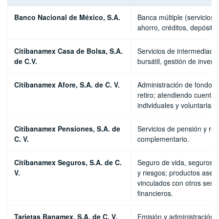
Banco Nacional de México, S.A.
Banca múltiple (servicios 
ahorro, créditos, depósitos
Citibanamex Casa de Bolsa, S.A.
Servicios de intermediaci
de C.V.
bursátil, gestión de invers
Citibanamex Afore, S.A. de C. V.
Administración de fondos 
retiro; atendiendo cuentas
individuales y voluntarias.
Citibanamex Pensiones, S.A. de
Servicios de pensión y reti
C. V.
complementario.
Citibanamex Seguros, S.A. de C.
Seguro de vida, seguros 
V.
y riesgos; productos aseg
vinculados con otros servi
financieros.
Tarjetas Banamex, S.A. de C. V.
Emisión y administración 