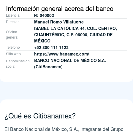
Información general acerca del banco
№ 040002
Licencia
Manuel Romo Villafuerte
Director
ISABEL LA CATÓLICA 44, COL. CENTRO,
Oficina
CUAUHTÉMOC, C.P. 06000, CIUDAD DE
general
MÉXICO
+52 800 111 1122
Teléfono
https://www.banamex.com/
Sitio web
BANCO NACIONAL DE MÉXICO S.A.
Denominación
social
(CitiBanamex)
¿Qué es Citibanamex?
El Banco Nacional de México, S.A., integrante del Grupo