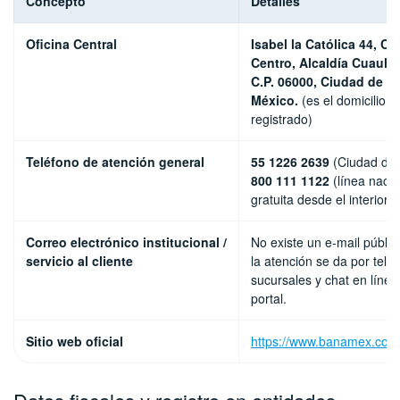
Concepto
Detalles
Oficina Central
Isabel la Católica 44, Co
Centro, Alcaldía Cuauh
C.P. 06000, Ciudad de M
México.
(es el domicilio c
registrado)
Teléfono de atención general
55 1226 2639
(Ciudad de 
800 111 1122
(línea nacio
gratuita desde el interior)
Correo electrónico institucional /
No existe un e-mail público
servicio al cliente
la atención se da por telé
sucursales y chat en línea
portal.
Sitio web oficial
https://www.banamex.com