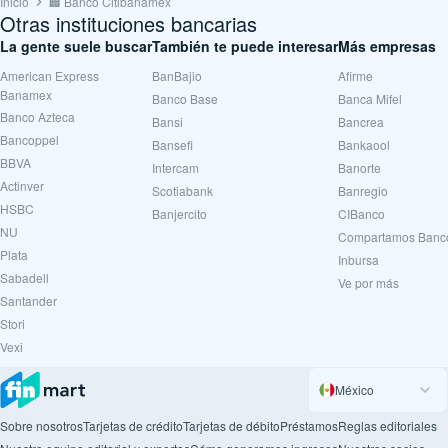
Inicio
🏢 Banco Citibanamex
Otras instituciones bancarias
La gente suele buscar
También te puede interesar
Más empresas
American Express
BanBajio
Afirme
Banamex
Banco Base
Banca Mifel
Banco Azteca
Bansi
Bancrea
Bancoppel
Bansefi
Bankaool
BBVA
Intercam
Banorte
Actinver
Scotiabank
Banregio
HSBC
Banjercito
CIBanco
NU
Compartamos Banc
Plata
Inbursa
Sabadell
Ve por más
Santander
Stori
Vexi
México
Sobre nosotros
Tarjetas de crédito
Tarjetas de débito
Préstamos
Reglas editoriales