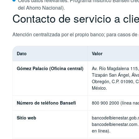
Otros datos relevantes: Programa histórico Bansefi cr
del Ahorro Nacional).
Contacto de servicio a cli
Atención centralizada por el propio banco; para casos de
Dato
Valor
Gómez Palacio (Oficina central)
Av. Río Magdalena 115,
Tizapán San Ángel, Álv
Obregón, C.P. 01090, C
México.
Número de teléfono Bansefi
800 900 2000 (línea nac
Sitio web
bancodelbienestar.gob.
bancodelbienestar.com
en línea).