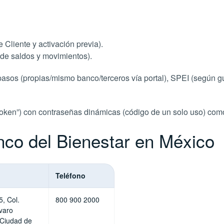
Cliente y activación previa).
 de saldos y movimientos).
asos (propias/mismo banco/terceros vía portal), SPEI (según g
 Token”) con contraseñas dinámicas (código de un solo uso) co
nco del Bienestar en México
Teléfono
, Col.
800 900 2000
varo
 Ciudad de