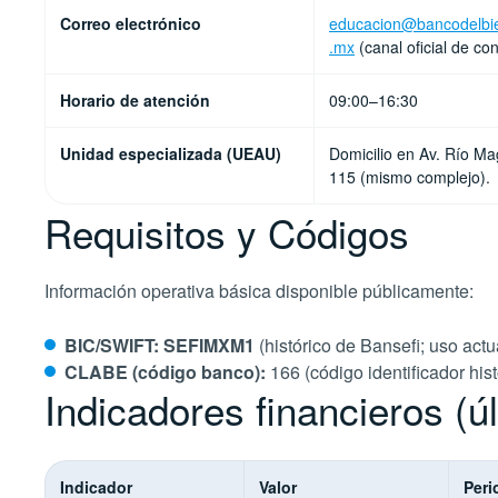
Correo electrónico
educacion@bancodelbie
.mx
(canal oficial de con
Horario de atención
09:00–16:30
Unidad especializada (UEAU)
Domicilio en Av. Río M
115 (mismo complejo).
Requisitos y Códigos
Información operativa básica disponible públicamente:
BIC/SWIFT:
SEFIMXM1
(histórico de Bansefi; uso actu
CLABE (código banco):
166 (código identificador his
Indicadores financieros (ú
Indicador
Valor
Peri