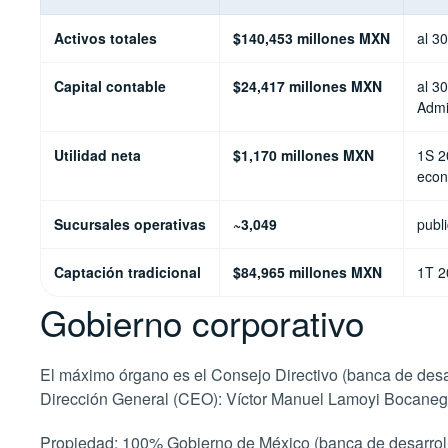
Activos totales
$140,453 millones MXN
al 3
Capital contable
$24,417 millones MXN
al 3
Admi
Utilidad neta
$1,170 millones MXN
1S 2
econ
Sucursales operativas
~3,049
publ
Captación tradicional
$84,965 millones MXN
1T 2
Gobierno corporativo
El máximo órgano es el Consejo Directivo (banca de desar
Dirección General (CEO): Víctor Manuel Lamoyi Bocaneg
Propiedad: 100% Gobierno de México (banca de desarrollo