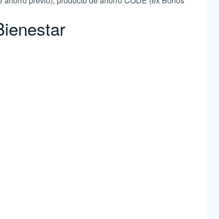
de ahorro previo); producto de ahorro CODE (ex Bonos
Bienestar