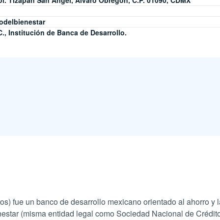
ol. Tizapán San Ángel, Álvaro Obregón, C.P. 01090, CDMX
odelbienestar
., Institución de Banca de Desarrollo.
s) fue un banco de desarrollo mexicano orientado al ahorro y la
estar (misma entidad legal como Sociedad Nacional de Crédito