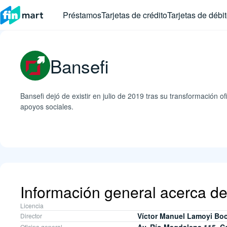
Préstamos
Tarjetas de crédito
Tarjetas de débi
Bansefi
Bansefi dejó de existir en julio de 2019 tras su transformación o
apoyos sociales.
Información general acerca d
Licencia
Víctor Manuel Lamoyi Bo
Director
Oficina general