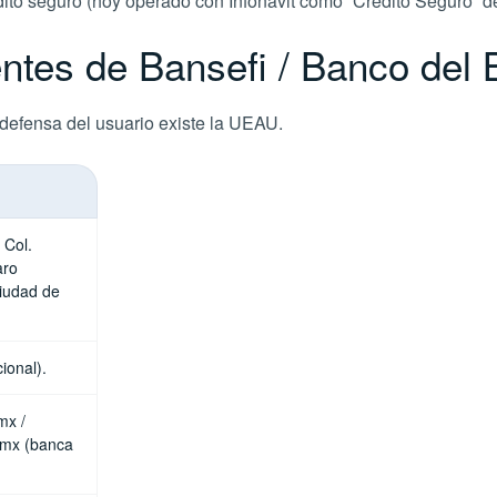
édito seguro (hoy operado con Infonavit como “Crédito Seguro” 
entes de Bansefi / Banco del 
 defensa del usuario existe la UEAU.
 Col.
aro
iudad de
ional).
mx /
.mx (banca