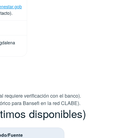
nestar.gob
tacto).
agdalena
al requiere verificación con el banco).
tórico para Bansefi en la red CLABE).
ltimos disponibles)
odo/Fuente