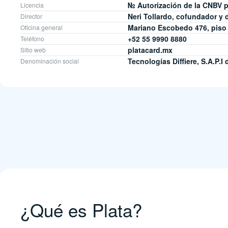
№ Autorización de la CNBV 
Licencia
Neri Tollardo, cofundador y 
Director
Mariano Escobedo 476, piso 
Oficina general
+52 55 9990 8880
Teléfono
platacard.mx
Sitio web
Tecnologías Diffiere, S.A.P.I 
Denominación social
¿Qué es Plata?