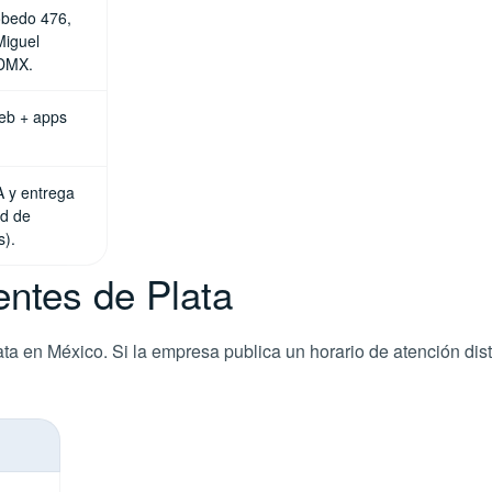
obedo 476,
Miguel
CDMX.
web + apps
A y entrega
ed de
s).
ientes de Plata
ata en México. Si la empresa publica un horario de atención dist