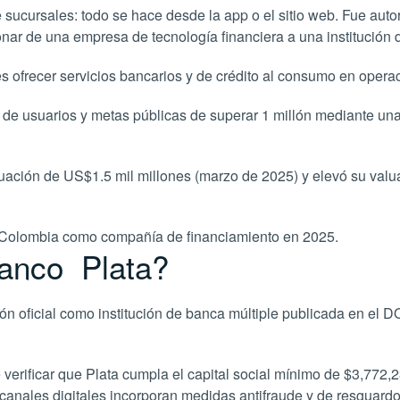
 sucursales: todo se hace desde la app o el sitio web. Fue aut
ar de una empresa de tecnología financiera a una institución d
es ofrecer servicios bancarios y de crédito al consumo en opera
es de usuarios y metas públicas de superar 1 millón mediante u
aluación de US$1.5 mil millones (marzo de 2025) y elevó su va
en Colombia como compañía de financiamiento en 2025.
banco Plata?
ión oficial como institución de banca múltiple publicada en e
verificar que Plata cumpla el capital social mínimo de $3,772
los canales digitales incorporan medidas antifraude y de resgu