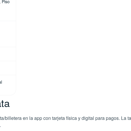
 Piso
al
ata
illetera en la app con tarjeta física y digital para pagos. La tar
.