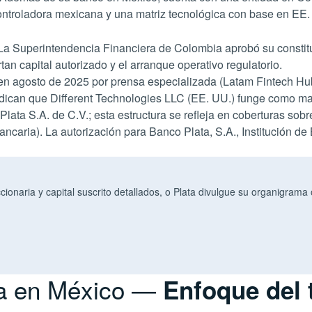
ontroladora mexicana y una matriz tecnológica con base en EE.
a Superintendencia Financiera de Colombia aprobó su consti
tan capital autorizado y el arranque operativo regulatorio.
 en agosto de 2025 por prensa especializada (Latam Fintech Hu
dican que Different Technologies LLC (EE. UU.) funge como matr
ata S.A. de C.V.; esta estructura se refleja en coberturas sob
bancaria). La autorización para Banco Plata, S.A., Institución 
naria y capital suscrito detallados, o Plata divulgue su organigrama ofi
ta en México —
Enfoque del 