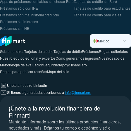
Apps de préstamos confiables sin checar Buró
Tarjetas de crédito sin Buró
Préstamos sólo con INE
Tarjetas de crédito para estudiantes
Préstamos con mal historial crediticio
Tarjetas de crédito para viajes
Préstamos sin intereses
Préstamos sin INE
México
Sobre nosotros
Tarjetas de crédito
Tarjetas de débito
Préstamos
Reglas editoriales
Nuestro equipo editorial y expertos
Cómo generamos ingresos
Nuestros socios
Metodología de evaluación
Seguridad
Apoyo financiero
Reglas para publicar reseñas
Mapa del sitio
Únete a nuestro LinkedIn
Si tienes alguna duda, escríbenos a
info@finmart.mx
¡Únete a la revolución financiera de
Finmart!
Mantente informado sobre los últimos productos financieros,
novedades y más. Déjanos tu correo electrónico y sé el