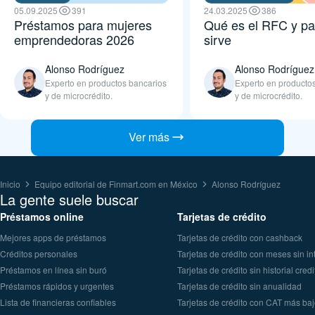
05.09.2025
391
24.03.2025
386
Préstamos para mujeres
Qué es el RFC y pa
emprendedoras 2026
sirve
Alonso Rodríguez
Alonso Rodríguez
Experto en productos bancarios
Experto en producto
y de microcrédito.
y de microcrédito.
Ver más
Inicio
Equipo editorial de Finmart.com en México
Alonso Rodríguez
La gente suele buscar
Préstamos online
Tarjetas de crédito
Mejores apps de préstamos
Tarjetas de crédito con cashback
Créditos personales
Tarjetas de crédito con meses sin in
Préstamos en línea sin buró
Tarjetas de crédito sin historial credi
Préstamos rápidos y urgentes
Tarjetas de crédito sin anualidad
Lista de financieras confiables
Tarjetas de crédito con CAT más ba