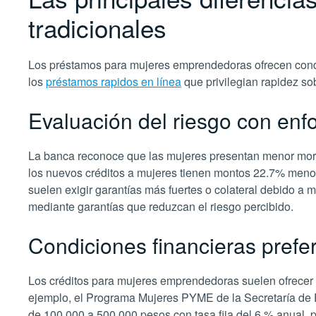
tradicionales
Los préstamos para mujeres emprendedoras ofrecen condicio
los
préstamos rapidos en línea
que privilegian rapidez s
Evaluación del riesgo con en
La banca reconoce que las mujeres presentan menor moros
los nuevos créditos a mujeres tienen montos 22.7% menor
suelen exigir garantías más fuertes o colateral debido a 
mediante garantías que reduzcan el riesgo percibido.
Condiciones financieras prefe
Los créditos para mujeres emprendedoras suelen ofrecer t
ejemplo, el Programa Mujeres PYME de la Secretaría de E
de 100,000 a 500,000 pesos con tasa fija del 6 % anual,