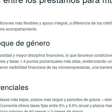
nes más flexibles y apoyo integral, a diferencia de los crédit
obre acompañamiento.
foque de género
idad y mayor disciplina financiera, lo que favorece condicione
es y tasas 1.4 puntos porcentuales más altas, evidenciando una
menor visibilidad financiera de las microempresarias, una barr
renciales
asas más bajas, plazos más largos y periodos de gracia —elemen
conomía ofrece tasas fijas entre 9% y 9.9% anual y plazos ha
 plazo máximo de 60 meses y 3 meses de gracia.