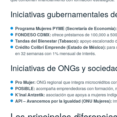
Iniciativas gubernamentales 
Programa Mujeres PYME (Secretaría de Economía):
FONDESO CDMX:
ofrece préstamos de 100,000 a 500,
Tandas del Bienestar (Tabasco):
apoyo escalonado de
Crédito Colibrí Emprende (Estado de México):
para 
en 32 semanas con 1% mensual de interés.
Iniciativas de ONGs y sociedad
Pro Mujer:
ONG regional que integra microcréditos co
POSiBLE:
acompaña emprendedoras con formación, me
K’inal Antzetik:
asociación que apoya a mujeres indí
API – Avancemos por la Igualdad (ONU Mujeres):
im
Las principales diferenci