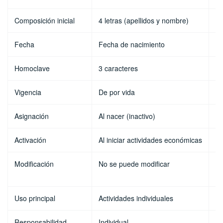
Composición inicial
4 letras (apellidos y nombre)
3 
Fecha
Fecha de nacimiento
Fe
Homoclave
3 caracteres
3 
Vigencia
De por vida
Mi
Asignación
Al nacer (inactivo)
Al
Activación
Al iniciar actividades económicas
In
Modificación
No se puede modificar
Ca
so
Uso principal
Actividades individuales
Op
Responsabilidad
Individual
Co