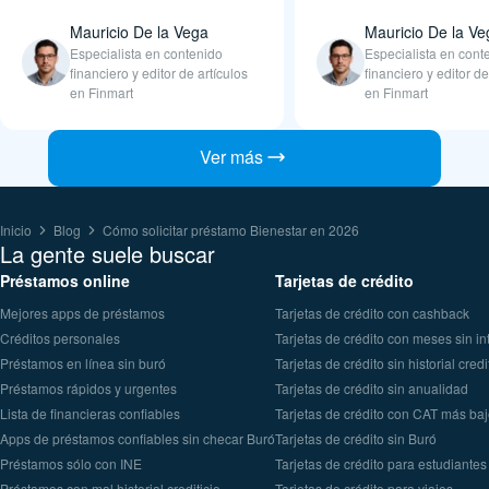
Mauricio De la Vega
Mauricio De la Ve
Especialista en contenido
Especialista en cont
financiero y editor de artículos
financiero y editor de
en Finmart
en Finmart
Ver más
Inicio
Blog
Cómo solicitar préstamo Bienestar en 2026
La gente suele buscar
Préstamos online
Tarjetas de crédito
Mejores apps de préstamos
Tarjetas de crédito con cashback
Créditos personales
Tarjetas de crédito con meses sin in
Préstamos en línea sin buró
Tarjetas de crédito sin historial credi
Préstamos rápidos y urgentes
Tarjetas de crédito sin anualidad
Lista de financieras confiables
Tarjetas de crédito con CAT más ba
Apps de préstamos confiables sin checar Buró
Tarjetas de crédito sin Buró
Préstamos sólo con INE
Tarjetas de crédito para estudiantes
Préstamos con mal historial crediticio
Tarjetas de crédito para viajes