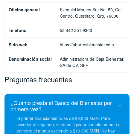
Oficina general
Ezequiel Montes Sur No. 50, Col.
Centro, Querétaro, Qro. 76000
Teléfono
52 442 251 9300
Sitio web
https://ahorrosbienestar.com
Denominación social
Administradora de Caja Bienestar,
SA de CV, SFP
Preguntas frecuentes
¿Cuánto presta el Banco del Bienestar por
primera vez?
El primer financiamiento es de $6,000 MXN. Para
acceder al segundo, se debe liquidar completamente el
primero; el monto asciende a $10,000 MXN. No hay