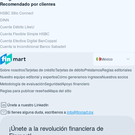
Recomendado por clientes
HSBC Stilo Connect
DINN
Cuenta Débito LikeU
Cuenta Flexible Simple HSBC
Cuenta Efectiva Digital BanCoppel
Cuenta la Incondicional Banco Sabadell
México
Sobre nosotros
Tarjetas de crédito
Tarjetas de débito
Préstamos
Reglas editoriales
Nuestro equipo editorial y expertos
Cómo generamos ingresos
Nuestros socios
Metodología de evaluación
Seguridad
Apoyo financiero
Reglas para publicar reseñas
Mapa del sitio
Únete a nuestro LinkedIn
Si tienes alguna duda, escríbenos a
info@finmart.mx
¡Únete a la revolución financiera de