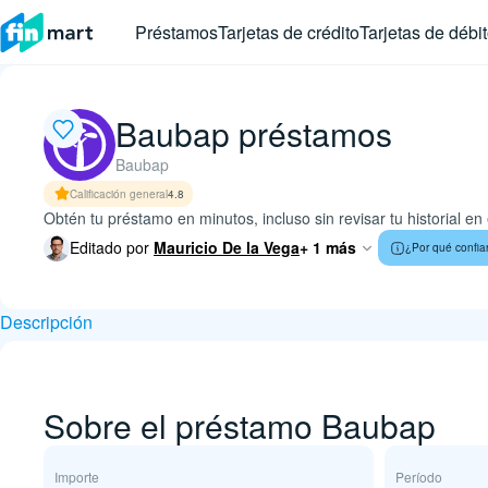
Préstamos
Tarjetas de crédito
Tarjetas de débi
Baubap préstamos
Baubap
Calificación general
4.8
Obtén tu préstamo en minutos, incluso sin revisar tu historial
Editado por
Mauricio De la Vega
+ 1 más
¿Por qué confia
Descripción
Sobre el préstamo Baubap
Importe
Período