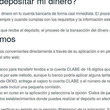
depositar mi dinero?
 dinero en tu cuenta bancaria de forma casi inmediata. El proce
empre y cuando cumplas con los requisitos y la información est
e recibe el depósito, el proceso de la transacción del dinero 
amos
os convenientes directamente a través de su aplicación o en p
l sitio web:
anco para transferir fondos a la cuenta CLABE de 18 dígitos qu
s por este método, aunque tu banco podría aplicar alguna tarifa
enda OXXO, entrega al cajero tu cuenta CLABE o el número de re
puede incluir una pequeña comisión.
mo en curso en la aplicación y selecciona la opción “Datos de pa
los establecimientos donde puedes realizar el depósito en efect
verificar su estado en la sección “Préstamo” de la aplicación.