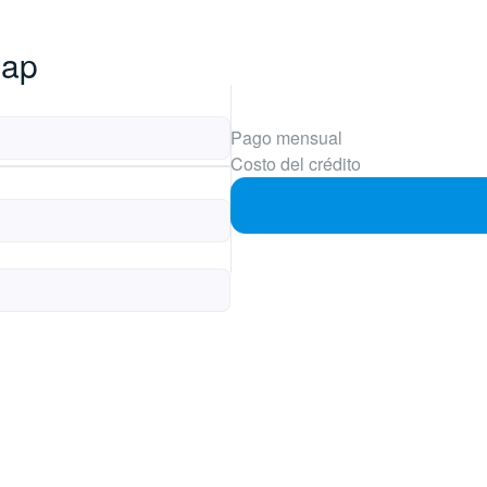
bap
Pago mensual
Costo del crédito