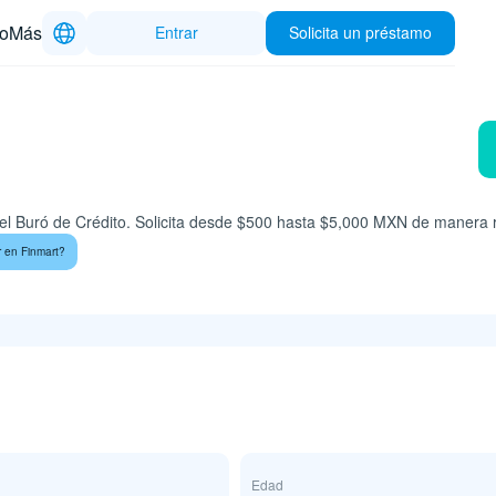
to
Más
Entrar
Solicita un préstamo
 en el Buró de Crédito. Solicita desde $500 hasta $5,000 MXN de maner
r en Finmart?
Edad