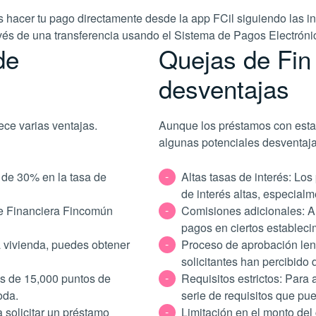
es hacer tu pago directamente desde la app FCil siguiendo las in
vés de una transferencia usando el Sistema de Pagos Electrónic
de
Quejas de Fin
desventajas
ece varias ventajas.
Aunque los préstamos con esta 
algunas potenciales desventaj
 de 30% en la tasa de
Altas tasas de interés: Lo
de interés altas, especialme
de Financiera Fincomún
Comisiones adicionales: A
pagos en ciertos estableci
a vivienda, puedes obtener
Proceso de aprobación lent
solicitantes han percibido
s de 15,000 puntos de
Requisitos estrictos: Para
oda.
serie de requisitos que pu
a solicitar un préstamo
Limitación en el monto del