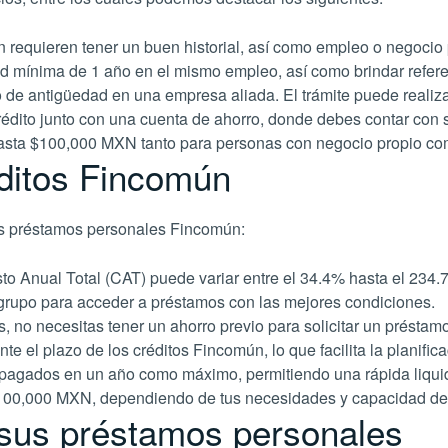
equieren tener un buen historial, así como empleo o negocio 
d mínima de 1 año en el mismo empleo, así como brindar refere
e antigüedad en una empresa aliada. El trámite puede realizar
édito junto con una cuenta de ahorro, donde debes contar con
asta $100,000 MXN tanto para personas con negocio propio com
éditos Fincomún
los préstamos personales Fincomún:
o Anual Total (CAT) puede variar entre el 34.4% hasta el 234.
n grupo para acceder a préstamos con las mejores condiciones.
os, no necesitas tener un ahorro previo para solicitar un présta
e el plazo de los créditos Fincomún, lo que facilita la planifica
pagados en un año como máximo, permitiendo una rápida liqui
 $100,000 MXN, dependiendo de tus necesidades y capacidad de
 sus préstamos personales