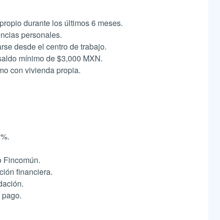
propio durante los últimos 6 meses.
ncias personales.
se desde el centro de trabajo.
 saldo mínimo de $3,000 MXN.
o con vivienda propia.
7%.
mo Fincomún.
ción financiera.
dación.
 pago.