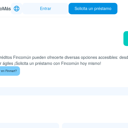
to
Más
Entrar
Solicita un préstamo
Créditos Fincomún pueden ofrecerte diversas opciones accesibles: des
er ágiles ¡Solicita un préstamo con Fincomún hoy mismo!
r en Finmart?