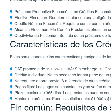
Préstamo Productivo Fincomún: Los Créditos Fincomún r
Efectivo Fincomún: Requiere contar con una antigüeda
Crédito Nómina Fincomún: Requiere contar con un año d
Alcancía Fincomún: Fin Común Préstamos ofrece un cr
Credivivienda Fincomún: Se trata de un préstamo de h
Características de los Cr
Estas son algunas de las características principales de 
CAT promedio de 191.6% sin IVA: Sin embargo, su Cost
Crédito individual: No es necesario formar parte de u
No requiere ahorro previo: A diferencia de otros crédit
Pagos fijos: Los pagos son constantes y no varían durant
Plazo máximo de 365 días: Los préstamos pueden ser 
Montos de préstamo: Puedes solicitar entre $1,000 y
Fin común: Requisitos de