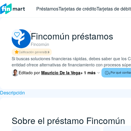
Préstamos
Tarjetas de crédito
Tarjetas de débi
Fincomún préstamos
Fincomún
Calificación general
3.9
Si buscas soluciones financieras rápidas, debes saber que los 
entidad ofrece alternativas de financiamiento con procesos súp
Editado por
Mauricio De la Vega
+ 1 más
¿Por qué confia
Descripción
Sobre el préstamo Fincomún