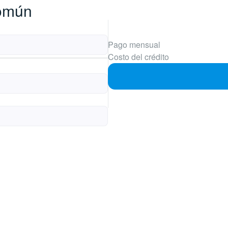
común
Pago mensual
Costo del crédito