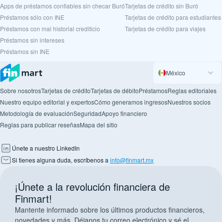
Apps de préstamos confiables sin checar Buró
Tarjetas de crédito sin Buró
Préstamos sólo con INE
Tarjetas de crédito para estudiantes
Préstamos con mal historial crediticio
Tarjetas de crédito para viajes
Préstamos sin intereses
Préstamos sin INE
México
Sobre nosotros
Tarjetas de crédito
Tarjetas de débito
Préstamos
Reglas editoriales
Nuestro equipo editorial y expertos
Cómo generamos ingresos
Nuestros socios
Metodología de evaluación
Seguridad
Apoyo financiero
Reglas para publicar reseñas
Mapa del sitio
Únete a nuestro LinkedIn
Si tienes alguna duda, escríbenos a
info@finmart.mx
¡Únete a la revolución financiera de
Finmart!
Mantente informado sobre los últimos productos financieros,
novedades y más. Déjanos tu correo electrónico y sé el