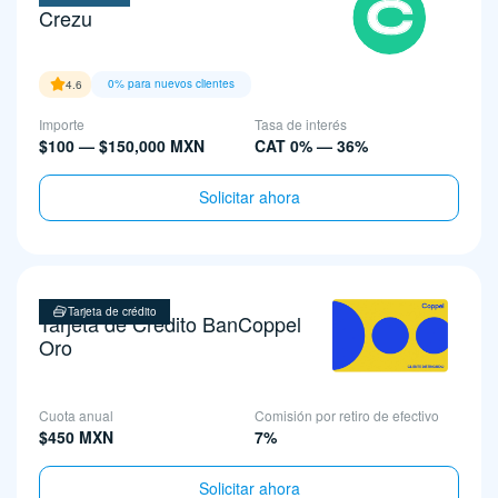
Crezu
0% para nuevos clientes
4.6
Importe
Tasa de interés
$100 — $150,000 MXN
CAT 0% — 36%
Solicitar ahora
Tarjeta de crédito
Tarjeta de Crédito BanCoppel
Oro
Cuota anual
Comisión por retiro de efectivo
$450 MXN
7%
Solicitar ahora