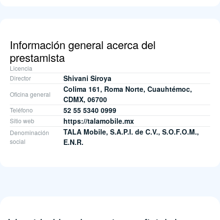
Información general acerca del
prestamista
Licencia
Shivani Siroya
Director
Colima 161, Roma Norte, Cuauhtémoc,
Oficina general
CDMX, 06700
52 55 5340 0999
Teléfono
https://talamobile.mx
Sitio web
TALA Mobile, S.A.P.I. de C.V., S.O.F.O.M.,
Denominación
social
E.N.R.