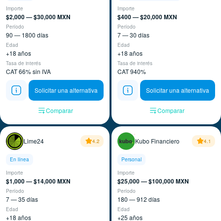
Importe
Importe
$2,000 — $30,000 MXN
$400 — $20,000 MXN
Período
Período
90 — 1800 días
7 — 30 días
Edad
Edad
+18 años
+18 años
Tasa de interés
Tasa de interés
CAT 66% sin IVA
CAT 940%
Solicitar una alternativa
Solicitar una alternativa
Comparar
Comparar
Lime24
Kubo Financiero
4.2
4.1
En línea
Personal
Importe
Importe
$1,000 — $14,000 MXN
$25,000 — $100,000 MXN
Período
Período
7 — 35 días
180 — 912 días
Edad
Edad
+18 años
+25 años