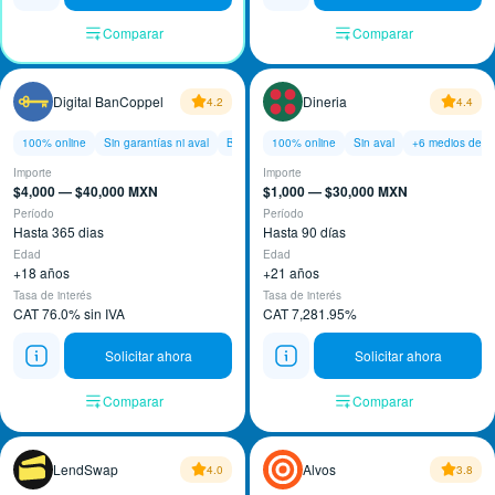
Comparar
Comparar
Digital BanCoppel
Dineria
4.2
4.4
100% online
Sin garantías ni aval
Baja tasa de interés
100% online
Sin aval
+6 medios de p
Importe
Importe
$4,000 — $40,000 MXN
$1,000 — $30,000 MXN
Período
Período
Hasta 365 dias
Hasta 90 días
Edad
Edad
+18 años
+21 años
Tasa de interés
Tasa de interés
CAT 76.0% sin IVA
CAT 7,281.95%
Solicitar ahora
Solicitar ahora
Comparar
Comparar
LendSwap
Alvos
4.0
3.8