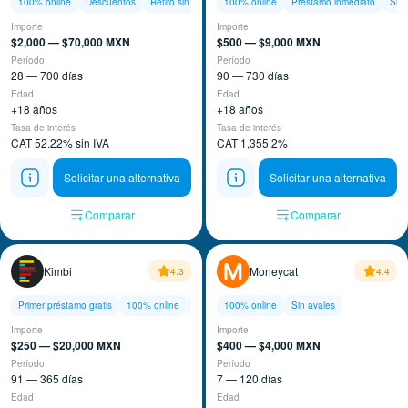
100% online
Descuentos
Retiro sin tarjeta
100% online
Préstamo inmediato
Sin 
Importe
Importe
$2,000 — $70,000 MXN
$500 — $9,000 MXN
Período
Período
28 — 700 días
90 — 730 días
Edad
Edad
+18 años
+18 años
Tasa de interés
Tasa de interés
CAT 52.22% sin IVA
CAT 1,355.2%
Solicitar una alternativa
Solicitar una alternativa
Comparar
Comparar
Kimbi
Moneycat
4.3
4.4
Primer préstamo gratis
100% online
Sin aval
100% online
Sin avales
Importe
Importe
$250 — $20,000 MXN
$400 — $4,000 MXN
Período
Período
91 — 365 días
7 — 120 días
Edad
Edad