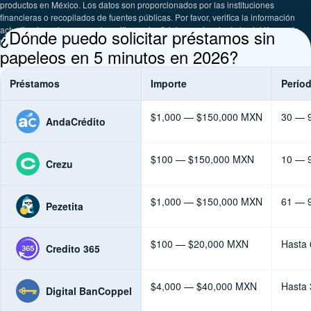
productos en México. Los datos son proporcionados por las instituciones
financieras o recopilados de fuentes públicas. Por favor, verifica la información
actualizada en las sucursales, sitios web oficiales o a través de los teléfonos de
¿Dónde puedo solicitar préstamos sin
las empresas presentadas.
papeleos en 5 minutos en 2026?
Préstamos
Importe
Perío
$1,000 — $150,000 MXN
30 — 9
AndaCrédito
$100 — $150,000 MXN
10 — 9
Crezu
$1,000 — $150,000 MXN
61 — 9
Pezetita
$100 — $20,000 MXN
Hasta 
Credito 365
$4,000 — $40,000 MXN
Hasta 
Digital BanCoppel