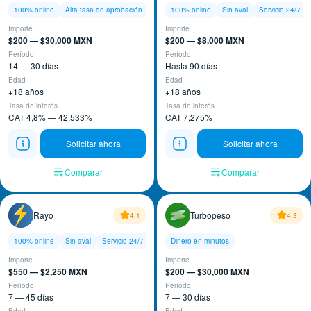
100% online
Alta tasa de aprobación
100% online
Sin aval
Servicio 24/7
Importe
Importe
$200 — $30,000 MXN
$200 — $8,000 MXN
Período
Período
14 — 30 días
Hasta 90 días
Edad
Edad
+18 años
+18 años
Tasa de interés
Tasa de interés
CAT 4,8% — 42,533%
CAT 7,275%
Solicitar ahora
Solicitar ahora
Comparar
Comparar
Rayo
Turbopeso
4.1
4.3
100% online
Sin aval
Servicio 24/7
Dinero en minutos
Importe
Importe
$550 — $2,250 MXN
$200 — $30,000 MXN
Período
Período
7 — 45 días
7 — 30 días