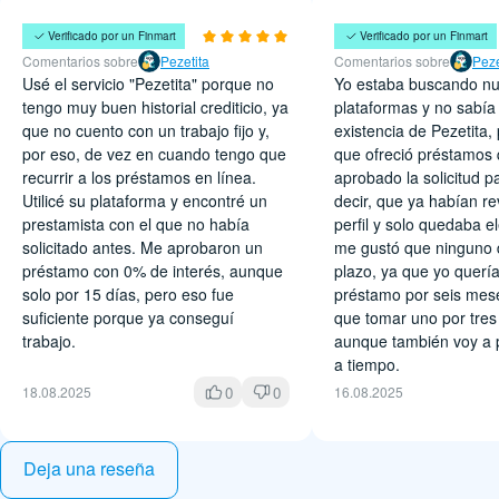
José López
Carmen
Verificado por un Finmart
Verificado por un Finmart
Comentarios sobre
Pezetita
Comentarios sobre
Peze
Usé el servicio "Pezetita" porque no
Yo estaba buscando n
tengo muy buen historial crediticio, ya
plataformas y no sabía
que no cuento con un trabajo fijo y,
existencia de Pezetita,
por eso, de vez en cuando tengo que
que ofreció préstamos
recurrir a los préstamos en línea.
aprobado la solicitud p
Utilicé su plataforma y encontré un
decir, que ya habían r
prestamista con el que no había
perfil y solo quedaba el
solicitado antes. Me aprobaron un
me gustó que ninguno 
préstamo con 0% de interés, aunque
plazo, ya que yo querí
solo por 15 días, pero eso fue
préstamo por seis mese
suficiente porque ya conseguí
que tomar uno por tre
trabajo.
aunque también voy a 
a tiempo.
0
0
18.08.2025
16.08.2025
Deja una reseña