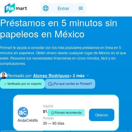
Entrar
Préstamos en 5 minutos sin
papeleos en México
Finmart te ayuda a conectar con los más populares préstamos en línea en 5
minutos sin papeleos. Obtén dinero desde cualquier lugar de México en el que
estés. Resuelve tus necesidades financieras en cinco minutos, fácil y sin
complicaciones.
Revisado por
Alonso Rodríguez
+ 2 más
Verificado por un experto
¿Por qué confiar en Finmart?
Importe
$1,000 — $150,000 MXN
Finmart recomienda
Obtener
Período
AndaCrédito
30 — 90 días