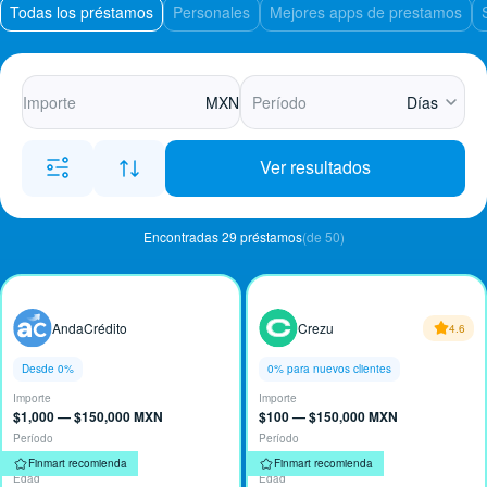
Todas los préstamos
Personales
Mejores apps de prestamos
MXN
Días
Ver resultados
Encontradas 29 préstamos
(de 50)
AndaCrédito
Crezu
4.6
Desde 0%
0% para nuevos clientes
Importe
Importe
$1,000 — $150,000 MXN
$100 — $150,000 MXN
Período
Período
30 — 90 días
10 — 90 días
Finmart recomienda
Finmart recomienda
Edad
Edad