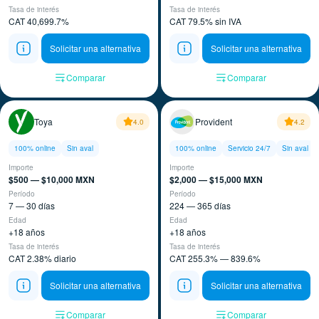
Tasa de interés
Tasa de interés
CAT 40,699.7%
CAT 79.5% sin IVA
Solicitar una alternativa
Solicitar una alternativa
Comparar
Comparar
Toya
Provident
4.0
4.2
100% online
Sin aval
100% online
Servicio 24/7
Sin aval
Importe
Importe
$500 — $10,000 MXN
$2,000 — $15,000 MXN
Período
Período
7 — 30 días
224 — 365 días
Edad
Edad
+18 años
+18 años
Tasa de interés
Tasa de interés
CAT 2.38% diario
CAT 255.3% — 839.6%
Solicitar una alternativa
Solicitar una alternativa
Comparar
Comparar