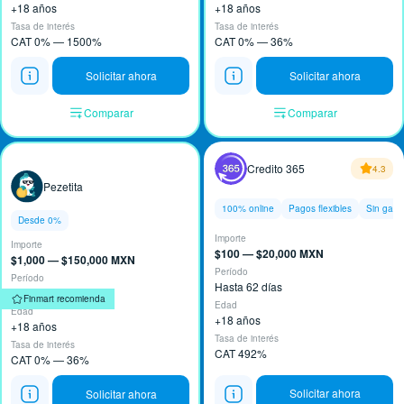
+18 años
+18 años
Tasa de interés
Tasa de interés
CAT 0% — 1500%
CAT 0% — 36%
Solicitar ahora
Solicitar ahora
Comparar
Comparar
Credito 365
4.3
Pezetita
100% online
Pagos flexibles
Sin garan
Desde 0%
Importe
Importe
$100 — $20,000 MXN
$1,000 — $150,000 MXN
Período
Período
Hasta 62 días
61 — 90 días
Finmart recomienda
Edad
Edad
+18 años
+18 años
Tasa de interés
Tasa de interés
CAT 492%
CAT 0% — 36%
Solicitar ahora
Solicitar ahora