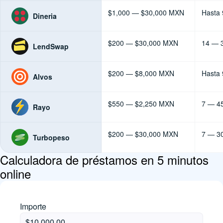
$1,000 — $30,000 MXN
Hasta 
Dineria
$200 — $30,000 MXN
14 — 3
LendSwap
$200 — $8,000 MXN
Hasta 
Alvos
$550 — $2,250 MXN
7 — 45
Rayo
$200 — $30,000 MXN
7 — 30
Turbopeso
Calculadora de préstamos en 5 minutos
online
Importe