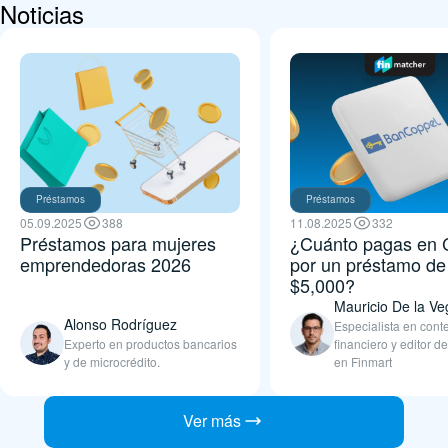
Noticias
Préstamos
Préstamos
05.09.2025
388
11.08.2025
332
Préstamos para mujeres
¿Cuánto pagas en 
emprendedoras 2026
por un préstamo de
$5,000?
Mauricio De la Ve
Alonso Rodríguez
Especialista en cont
Experto en productos bancarios
financiero y editor de
y de microcrédito.
en Finmart
Ver más