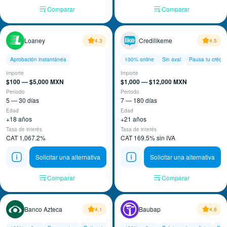
Comparar
Comparar
Loaney
Credilikeme
4.3
4.5
Aprobación instantánea
100% online
Sin aval
Pausa tu crédit
Importe
Importe
$100 — $5,000 MXN
$1,000 — $12,000 MXN
Período
Período
5 — 30 días
7 — 180 días
Edad
Edad
+18 años
+21 años
Tasa de interés
Tasa de interés
CAT 1,067.2%
CAT 169.5% sin IVA
Solicitar una alternativa
Solicitar una alternativa
Comparar
Comparar
Banco Azteca
Baubap
4.1
4.8