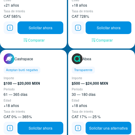
Edad
Edad
+21 años
+18 años
Tasa de interés
Tasa de interés
CAT 585%
CAT 728%
Solicitar ahora
Solicitar ahora
Comparar
Comparar
Cashspace
Abea
Aceptan buró negativo
Transparente
Importe
Importe
$100 — $20,000 MXN
$500 — $24,000 MXN
Período
Período
61 — 365 días
30 — 180 días
Edad
Edad
+18 años
+18 años
Tasa de interés
Tasa de interés
CAT 0% — 365%
CAT 17% — 25 %
Solicitar ahora
Solicitar una alternativa