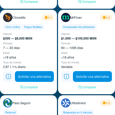
Comparar
Comparar
Clicredito
MrFinan
4.1
4.2
100% online
Pagos flexibles
Comparador de préstamos
Importe
Importe
$300 — $8,000 MXN
$1,000 — $100,000 MXN
Período
Período
7 — 30 días
90 — 1095 días
Edad
Edad
+18 años
+18 años
Tasa de interés
Tasa de interés
CAT 1.1% diario
Variable
Solicitar una alternativa
Solicitar una alternativa
Comparar
Comparar
Paso Seguro
Ultradinero
4.4
Personal
Respuesta en 5 minutos