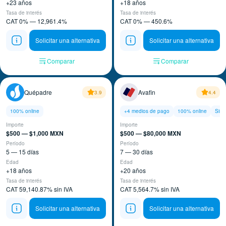
+23 años
+18 años
Tasa de interés
Tasa de interés
CAT 0% — 12,961.4%
CAT 0% — 450.6%
Solicitar una alternativa
Solicitar una alternativa
Comparar
Comparar
Quépadre
Avafin
3.9
4.4
100% online
+4 medios de pago
100% online
Sin 
Importe
Importe
$500 — $1,000 MXN
$500 — $80,000 MXN
Período
Período
5 — 15 días
7 — 30 días
Edad
Edad
+18 años
+20 años
Tasa de interés
Tasa de interés
CAT 59,140.87% sin IVA
CAT 5,564.7% sin IVA
Solicitar una alternativa
Solicitar una alternativa