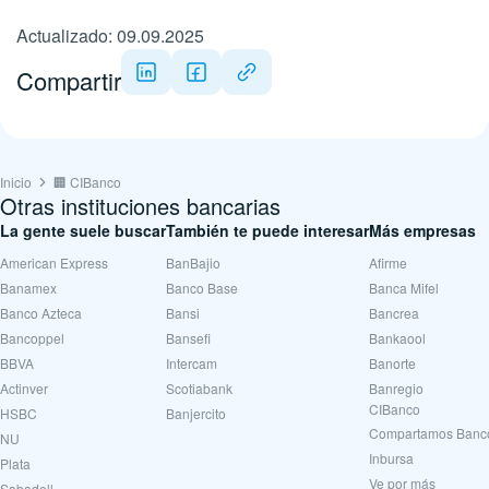
Actualizado: 09.09.2025
Compartir
Inicio
🏢 CIBanco
Otras instituciones bancarias
La gente suele buscar
También te puede interesar
Más empresas
American Express
BanBajio
Afirme
Banamex
Banco Base
Banca Mifel
Banco Azteca
Bansi
Bancrea
Bancoppel
Bansefi
Bankaool
BBVA
Intercam
Banorte
Actinver
Scotiabank
Banregio
CIBanco
HSBC
Banjercito
Compartamos Banc
NU
Inbursa
Plata
Ve por más
Sabadell