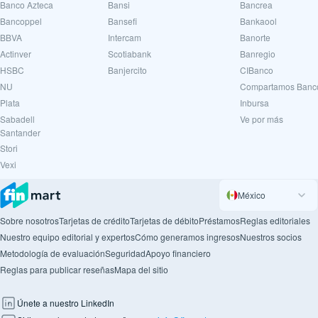
Banco Azteca
Bansi
Bancrea
Bancoppel
Bansefi
Bankaool
BBVA
Intercam
Banorte
Actinver
Scotiabank
Banregio
HSBC
Banjercito
CIBanco
NU
Compartamos Banc
Plata
Inbursa
Sabadell
Ve por más
Santander
Stori
Vexi
México
Sobre nosotros
Tarjetas de crédito
Tarjetas de débito
Préstamos
Reglas editoriales
Nuestro equipo editorial y expertos
Cómo generamos ingresos
Nuestros socios
Metodología de evaluación
Seguridad
Apoyo financiero
Reglas para publicar reseñas
Mapa del sitio
Únete a nuestro LinkedIn